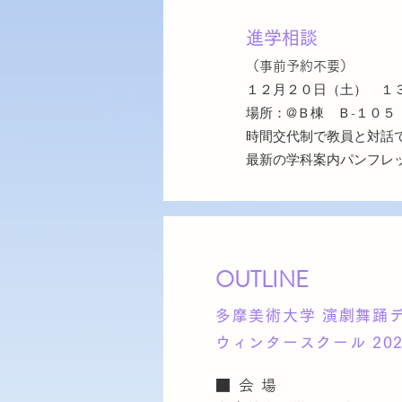
進学相談
（事前予約不要）
１２月２０日（土） １
場所：@Ｂ棟 Ｂ-１０５
時間交代制で教員と対話
最新の学科案内パンフレ
OUTLINE
多摩美術大学 演劇舞踊
​ウィンタースクール 202
■会場