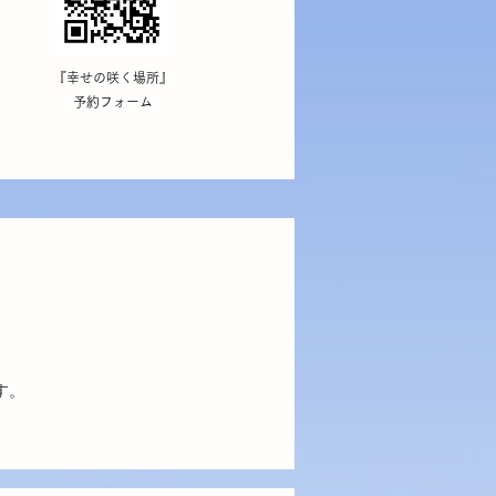
『幸せの咲く場所』
​予約フォーム
す。