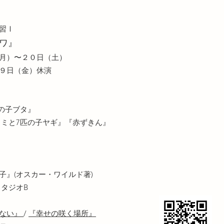
実習Ⅰ
ワ』
月）〜２０日（土）
１９日（金）休演
の子ブタ』
と7匹の子ヤギ』『赤ずきん』
子』(オスカー・ワイルド著)
タジオB
まない』
/
『幸せの咲く場所』