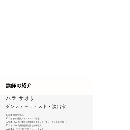
講師の紹介
ハラ サオリ
​ダンスアーティスト・演出家
1988年 東京生まれ。
2015年 東京藝術大学デザイン科修士。
2018年 ベルリン芸術大学舞踊科修士ソロパフォーマンス専攻修了。
2017年 ポーラ美術振興財団在外研修員。
2025年度 セゾン文化財団セゾン・フェロー。