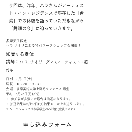
今回は、昨年、ハラさんがアーティス
ト・イン・レジデンスで滞在した「台
湾」での体験を語っていただきながら
「舞踊の今」に迫っていきます。
多摩美生限定！
ハラ サオリによる特別ワークショップも開催！！​
知覚する身体
講師：
ハラ サオリ
ダンスアーティスト・振
付家
日 付：6月6日(土)
時 間：16：30－19：30
会 場：多摩美術大学上野毛キャンパス 講堂
予約：5月25日(月)〆切
※ 参加者が多数いた場合は抽選になります。
※ 抽選結果は5月27日(水)結果メールをお送りします。
※ ワークショップは本学学生のみ対象 (定員３０名)
申し込みフォーム