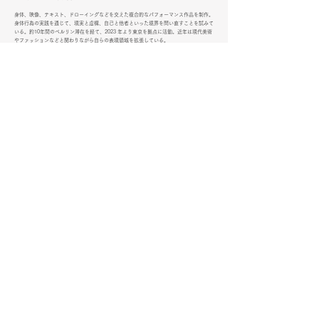
身体、映像、テキスト、ドローイングなどを交えた複合的なパフォーマンス作品を制作。
身体行為の実践を通じて、現実と虚構、自己と他者といった境界を問い直すことを試みて
いる。約10年間のベルリン滞在を経て、2023 年より東京を拠点に活動。近年は現代美術
やファッションなどと関わりながら自らの表現領域を拡張している。
photo by Nanako Kobayashi